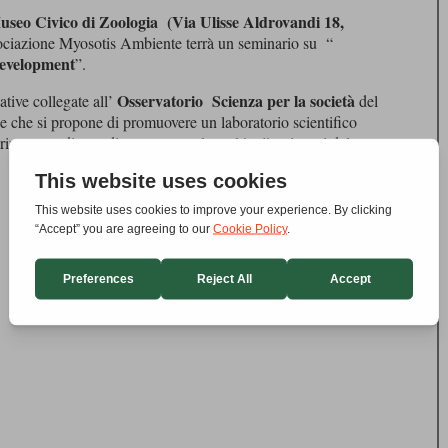
seo Civico di Zoologia (Via Ulisse Aldrovandi 18,
sociazione Myosotis Ambiente terrà un seminario su “
Development
”.
Osservatorio
Scienza per la società
ative collegate all’
del
 e che
si propone di promuovere un laboratorio scientifico
rimento e di coordinamento per le realtà già esistenti del