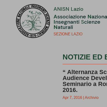
ANISN Lazio
A
ssociazione
N
aziona
I
nsegnanti
S
cienze
N
aturali
SEZIONE LAZIO
NOTIZIE ED 
“ Alternanza Sc
Audience Deve
Seminario a Rom
2016.
Apr 7, 2016
|
Archivio