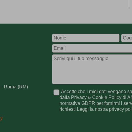
Leave
this
field
blank
92 – Roma (RM)
Accetto che i miei dati vengano sal
dalla Privacy & Cookie Policy di A
normativa GDPR per fornirmi i serv
richiesti Leggi la nostra privacy pol
cy