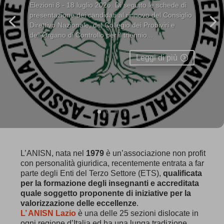
Elezioni 8 - 18 luglio 2026. Di seguito le schede di
presentazione dei candidati al rinnovo del Consiglio
Direttivo Nazionale, del Collegio dei Probiviri e
dell'Organo di Controllo per il triennio...
Leggi di più
L’ANISN, nata nel
1979
è un’associazione non profit
con personalità giuridica, recentemente entrata a far
parte degli Enti del Terzo Settore (ETS),
qualificata
per la formazione degli insegnanti e accreditata
quale soggetto proponente di iniziative per la
valorizzazione delle eccellenze
.
L’ ANISN Lazio
è una delle 25 sezioni dislocate in
ogni regione d’Italia ed ha una lunga tradizione