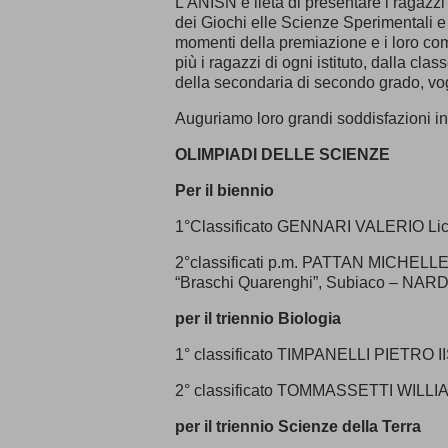
L’ANISN è lieta di presentare i ragazz
dei Giochi elle Scienze Sperimentali e
momenti della premiazione e i loro co
più i ragazzi di ogni istituto, dalla cl
della secondaria di secondo grado, vog
Auguriamo loro grandi soddisfazioni in 
OLIMPIADI DELLE SCIENZE
Per il biennio
1°Classificato GENNARI VALERIO Liceo
2°classificati p.m. PATTAN MICHELL
“Braschi Quarenghi”, Subiaco – NARDU
per il triennio Biologia
1° classificato TIMPANELLI PIETRO IIS
2° classificato TOMMASSETTI WILLIAM
per il triennio Scienze della Terra