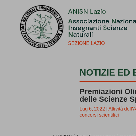
ANISN Lazio
A
ssociazione
N
aziona
I
nsegnanti
S
cienze
N
aturali
SEZIONE LAZIO
NOTIZIE ED 
Premiazioni Oli
delle Scienze S
Lug 6, 2022
|
Attività dell
concorsi scientifici