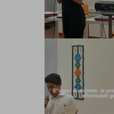
E’ stato divertente, le pr
affrontabili g