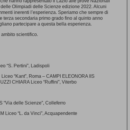
i che hanno rappresentato il Lazio alle prove Nazionali
 delle Olimpiadi delle Scienze edizione 2022. Alcuni
mmenti inerenti l’esperienza. Speriamo che sempre di
asse terza secondaria primo grado fino al quinto anno
liano partecipare a questa bella esperienza.
ambito scientifico.
 “S. Pertini”, Ladispoli
E Liceo “Kant”, Roma – CAMPI ELEONORA IIS
ZZI CHIARA Liceo “Ruffini”, Viterbo
 “Via delle Scienze”, Colleferro
 Liceo “L. da Vinci”, Acquapendente