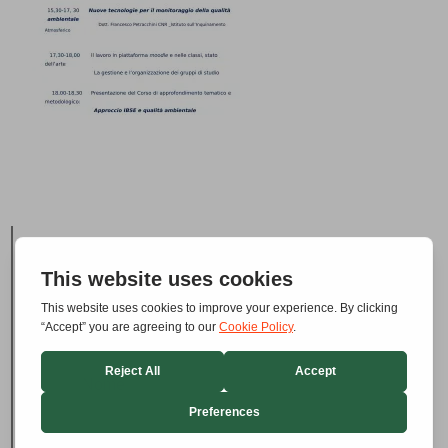
Iscriviti alla Mailing List e ricevi gli
aggiornamenti e le notizie di ANISN Lazio
via mail: