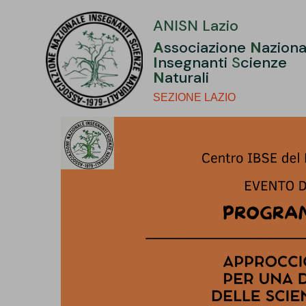
ANISN Lazio
A
ssociazione
N
aziona
I
nsegnanti
S
cienze
N
aturali
SEZIONE LAZIO